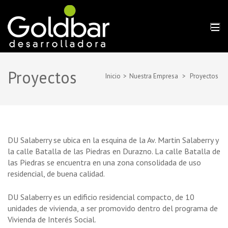
Saltar
al
contenido
Goldbar SA
Desarrolladora
(presiona
la
tecla
Proyectos
Intro)
Inicio
>
Nuestra Empresa
>
Proyectos
DU Salaberry se ubica en la esquina de la Av. Martin Salaberry y
la calle Batalla de las Piedras en Durazno. La calle Batalla de
las Piedras se encuentra en una zona consolidada de uso
residencial, de buena calidad.
DU Salaberry es un edificio residencial compacto, de 10
unidades de vivienda, a ser promovido dentro del programa de
Vivienda de Interés Social.